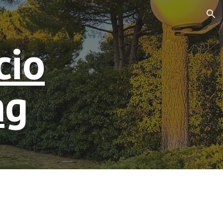
ion
cio
ng